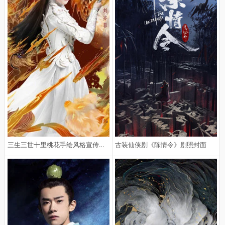
三生三世十里桃花手绘风格宣传剧照
古装仙侠剧《陈情令》剧照封面