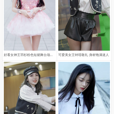
好看女神王羽杉粉色短裙舞台场景手
可爱美女王钟瑶敬礼 身材饱满迷人