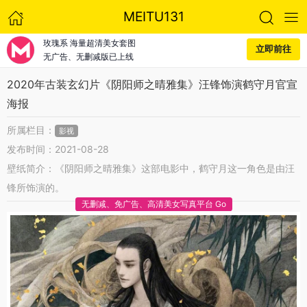
MEITU131
玫瑰系 海量超清美女套图
立即前往
无广告、无删减版已上线
2020年古装玄幻片《阴阳师之晴雅集》汪锋饰演鹤守月官宣
海报
所属栏目：
影视
发布时间：2021-08-28
壁纸简介：《阴阳师之晴雅集》这部电影中，鹤守月这一角色是由汪
锋所饰演的。
无删减、免广告、高清美女写真平台 Go