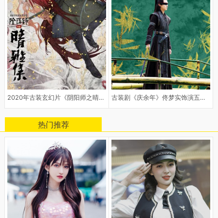
2020年古装玄幻片《阴阳师之晴雅集
古装剧《庆余年》佟梦实饰演五竹叔
热门推荐