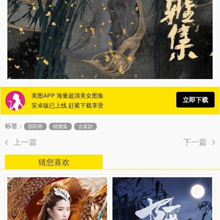
美图APP 海量超清美女图集
立即下载
安卓版已上线 赶紧下载享受
标签：
阴阳师
晴雅集
古装剧
上一篇
下一篇
猜您喜欢