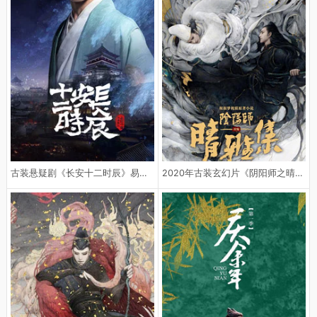
古装悬疑剧《长安十二时辰》易烊千
2020年古装玄幻片《阴阳师之晴雅集