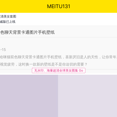
MEITU131
超清美女套图
减版已上线
猫双色聊天背景卡通图片手机壁纸
-15
cat哈咪猫双色聊天背景卡通图片手机壁纸，喜新厌旧是人的天性，让你常
视觉疲劳，这时换一款新的壁纸是不是你迫切的需要？
无水印、海量超清全球美女图集 Go