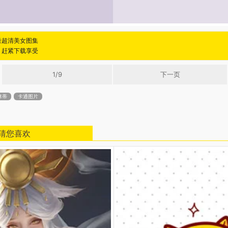
海量超清美女图集
 赶紧下载享受
1/9
下一页
咪蒂
卡通图片
猜您喜欢